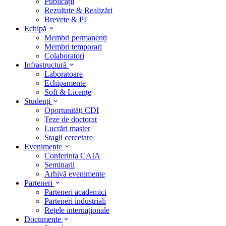
Publicații
Rezultate & Realizări
Brevete & PI
Echipă
Membri permanenți
Membri temporari
Colaboratori
Infrastructură
Laboratoare
Echipamente
Soft & Licențe
Studenți
Oportunități CDI
Teze de doctorat
Lucrări master
Stagii cercetare
Evenimente
Conferința CAIA
Seminarii
Arhivă evenimente
Parteneri
Parteneri academici
Parteneri industriali
Rețele internaționale
Documente