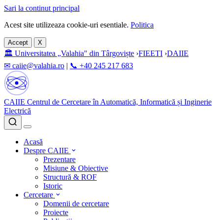
Sari la continut principal
Acest site utilizeaza cookie-uri esentiale.
Politica
Accept
X
🏛 Universitatea „Valahia" din Târgoviște
›
FIEETI
›
DAIIE
✉ caiie@valahia.ro
|
📞 +40 245 217 683
CAIIE
Centrul de Cercetare în Automatică, Informatică și Inginerie
Electrică
Acasă
Despre CAIIE
Prezentare
Misiune & Obiective
Structură & ROF
Istoric
Cercetare
Domenii de cercetare
Proiecte