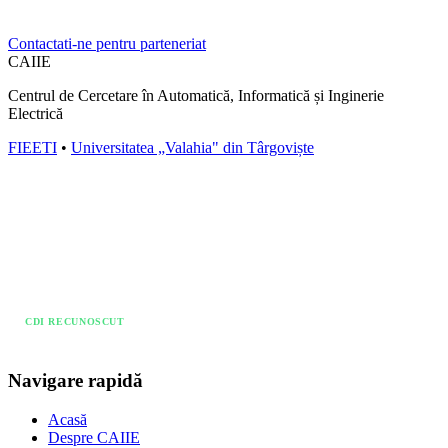
Universitate, institut sau companie? Contactati-ne pentru a discuta
posibilitati de parteneriat.
Contactati-ne pentru parteneriat
CAIIE
Centrul de Cercetare în Automatică, Informatică și Inginerie
Electrică
FIEETI
•
Universitatea „Valahia" din Târgoviște
RG
GS
iD
CDI RECUNOSCUT
din 9 septembrie 2025
Navigare rapidă
Acasă
Despre CAIIE