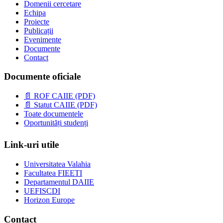
Domenii cercetare
Echipa
Proiecte
Publicații
Evenimente
Documente
Contact
Documente oficiale
📄 ROF CAIIE (PDF)
📄 Statut CAIIE (PDF)
Toate documentele
Oportunități studenți
Link-uri utile
Universitatea Valahia
Facultatea FIEETI
Departamentul DAIIE
UEFISCDI
Horizon Europe
Contact